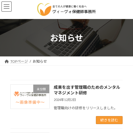
コ
ナ
ン
ビ
テ
ゲ
ン
ー
ツ
シ
へ
ョ
お知らせ
ス
ン
キ
に
ッ
移
プ
動
TOPページ
お知らせ
成果を出す管理職のためのメンタル
未分類
マネジメント研修
2024年12月2日
管理職向けの研修をリリースしました。
続きを読む