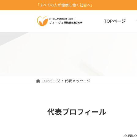
コ
ナ
「すべての人が健康に働く社会へ」
ン
ビ
テ
ゲ
TOPページ
ン
ー
ツ
シ
へ
ョ
ス
ン
キ
に
ッ
移
プ
動
TOPページ
代表メッセージ
代表プロフィール
合同