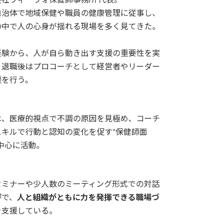
自治体で地域保健や職員の健康管理に従事し、
の中で人の心身が揺れる現場を多く見てきた。
経験から、人が自ら動き出す支援の重要性を実
、退職後はプロコーチとして経営者やリーダー
援を行う。
は、医療的視点で不調の原因を見極め、コーチ
スキルで行動と認知の変化を促す“保健師面
を中心に活動。
セミナーや少人数のミーティング形式での対話
評で、
人と組織がともに力を発揮できる職場づ
を支援している。