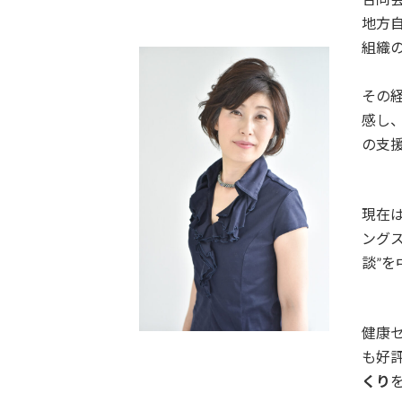
地方
組織
その
感し
の支
現在
ング
談”
健康
も好
くり